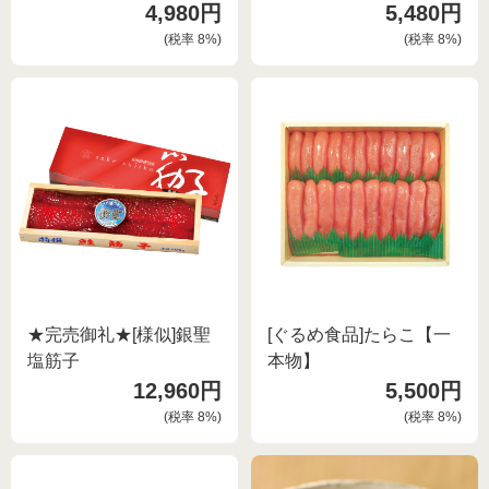
4,980円
5,480円
(税率
8
%)
(税率
8
%)
★完売御礼★[様似]銀聖
[ぐるめ食品]たらこ【一
塩筋子
本物】
12,960円
5,500円
(税率
8
%)
(税率
8
%)