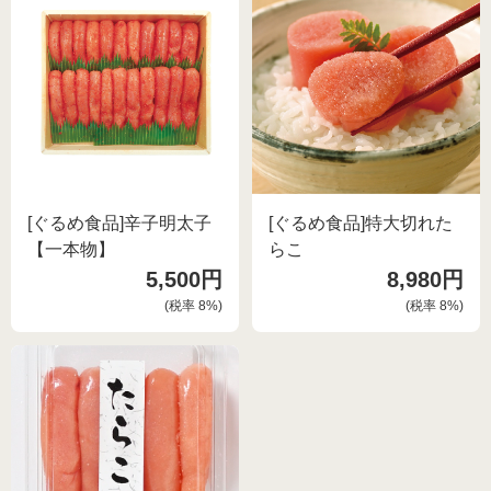
[ぐるめ食品]辛子明太子
[ぐるめ食品]特大切れた
【一本物】
らこ
5,500円
8,980円
(税率
8
%)
(税率
8
%)