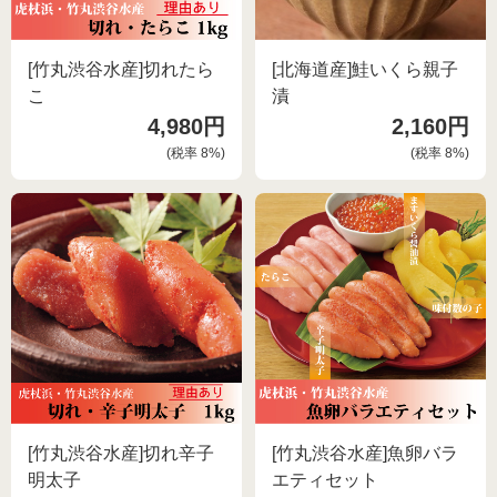
[竹丸渋谷水産]切れたら
[北海道産]鮭いくら親子
こ
漬
4,980円
2,160円
(税率
8
%)
(税率
8
%)
[竹丸渋谷水産]切れ辛子
[竹丸渋谷水産]魚卵バラ
明太子
エティセット