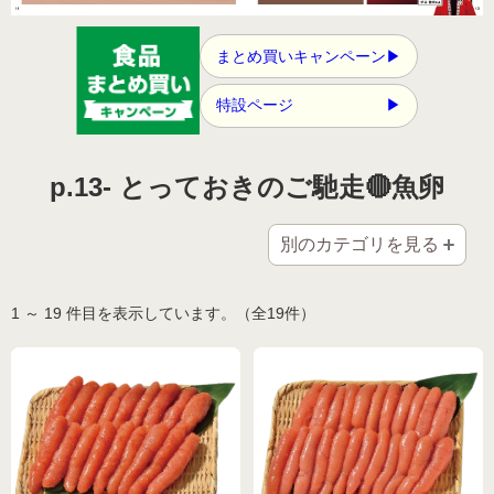
食品🚚グルメ直送便（カタログ）
まとめ買いキャンペーン
▶
トクセン❗どさんこ市場
特設ページ
▶
河村通夫 考案❗（カタログ）
よふかし🌙はやおき どさんこ市場
レジェンド松下コーナー
p.13- とっておきのご馳走🔴魚卵
どさんこ市場（金曜日）
美容 健康
別のカテゴリを見る
ラジオホームショップ
生活用品
1 ～ 19 件目を表示しています。（全19件）
どさんこくんグッズ
リフォーム
お酒
会社概要
DVD 書籍