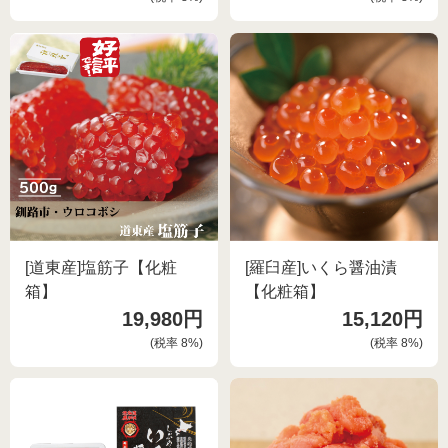
[道東産]塩筋子【化粧
[羅臼産]いくら醤油漬
箱】
【化粧箱】
19,980円
15,120円
(税率
8
%)
(税率
8
%)