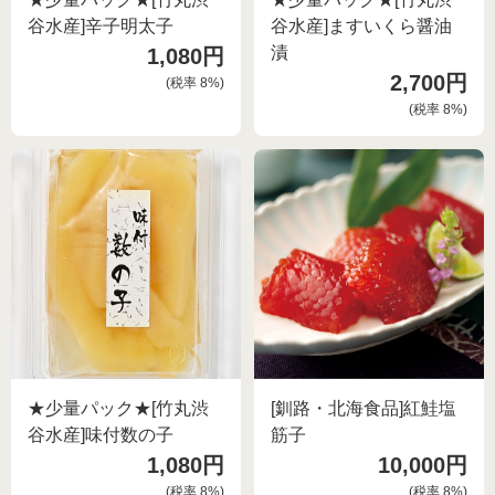
谷水産]辛子明太子
谷水産]ますいくら醤油
漬
1,080円
2,700円
(税率
8
%)
(税率
8
%)
★少量パック★[竹丸渋
[釧路・北海食品]紅鮭塩
谷水産]味付数の子
筋子
1,080円
10,000円
(税率
8
%)
(税率
8
%)