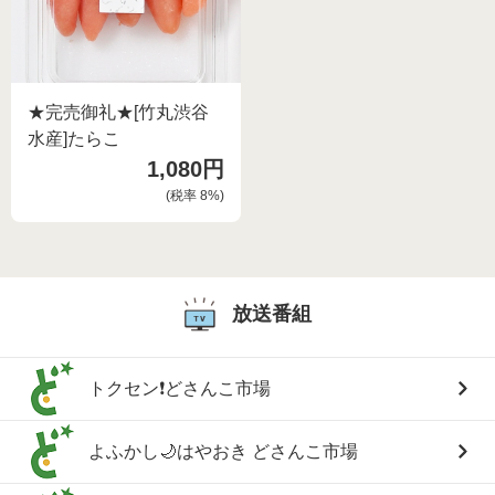
★完売御礼★[竹丸渋谷
水産]たらこ
1,080円
(税率
8
%)
放送番組
トクセン❗どさんこ市場
よふかし🌙はやおき どさんこ市場