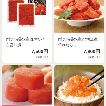
[竹丸渋谷水産]ますいく
[竹丸渋谷水産]北海道産
ら醤油漬
切れたらこ
7,560円
7,800円
(税率
8
%)
(税率
8
%)