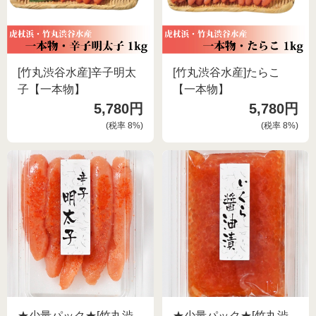
ご利用ガイド
お問い合わせ
会社概要
[竹丸渋谷水産]辛子明太
[竹丸渋谷水産]たらこ
利用規約
子【一本物】
【一本物】
ご利用ガイド
5,780円
5,780円
個人情報の取り扱いについて
(税率
8
%)
(税率
8
%)
お問い合わせ
特定商取引法に基づく表記
利用規約
よくある質問
個人情報の取り扱いについて
カスタマーハラスメントについて
特定商取引法に基づく表記
よくある質問
カスタマーハラスメントについて
★少量パック★[竹丸渋
★少量パック★[竹丸渋