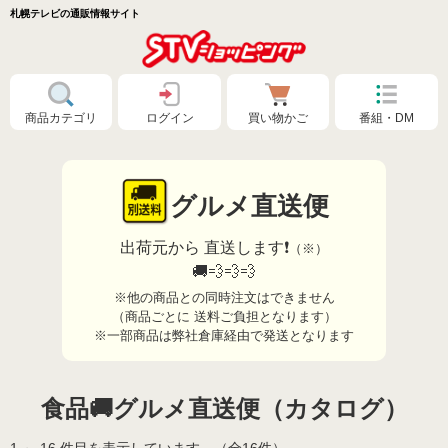
札幌テレビの通販情報サイト
商品カテゴリ
ログイン
買い物かご
番組・DM
グルメ直送便
出荷元から 直送します❗
（※）
🚚💨💨💨
※他の商品との同時注文はできません
（商品ごとに 送料ご負担となります）
※一部商品は弊社倉庫経由で発送となります
特別価格❗
食品🚚グルメ直送便（カタログ）
食品🚚まとめ買いで送料無料（カタログ）
1 ～ 16 件目を表示しています。（全16件）