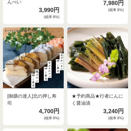
んべい
7,980円
3,990円
(税率
8
%)
(税率
8
%)
[御膳の達人]北の押し寿
★予約商品★行者にんに
司
く醤油漬
4,700円
3,240円
(税率
8
%)
(税率
8
%)