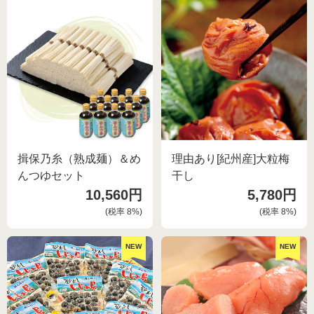
揖保乃糸（熟成麺）＆め
理由あり[紀州産]大粒梅
んつゆセット
干し
10,560円
5,780円
(税率
8
%)
(税率
8
%)
NEW
NEW