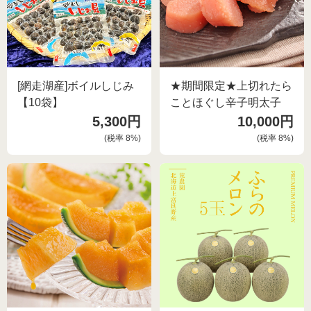
[網走湖産]ボイルしじみ
★期間限定★上切れたら
【10袋】
ことほぐし辛子明太子
5,300円
10,000円
(税率
8
%)
(税率
8
%)