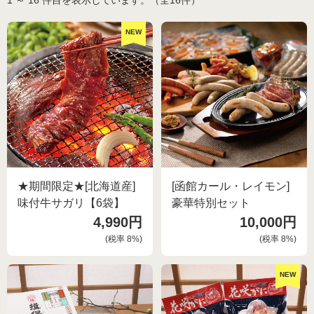
食品🚚グルメ直送便（カタログ）
NEW
トクセン❗どさんこ市場
河村通夫 考案❗（カタログ）
よふかし🌙はやおき どさんこ市場
レジェンド松下コーナー
どさんこ市場（金曜日）
美容 健康
ラジオホームショップ
★期間限定★[北海道産]
[函館カール・レイモン]
生活用品
味付牛サガリ【6袋】
豪華特別セット
4,990円
10,000円
どさんこくんグッズ
リフォーム
(税率
8
%)
(税率
8
%)
お酒
NEW
会社概要
DVD 書籍