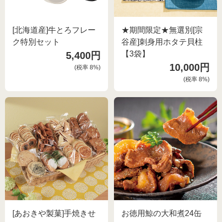
[北海道産]牛とろフレー
★期間限定★無選別[宗
ク特別セット
谷産]刺身用ホタテ貝柱
【3袋】
5,400円
10,000円
(税率
8
%)
(税率
8
%)
[あおきや製菓]手焼きせ
お徳用鯨の大和煮24缶