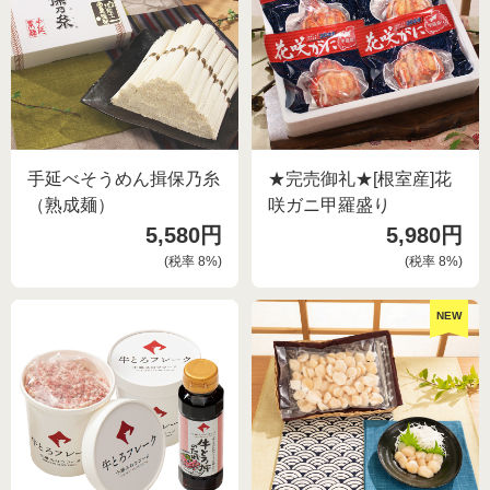
ご利用ガイド
お問い合わせ
会社概要
利用規約
ご利用ガイド
個人情報の取り扱いについて
手延べそうめん揖保乃糸
★完売御礼★[根室産]花
（熟成麺）
咲ガニ甲羅盛り
お問い合わせ
特定商取引法に基づく表記
5,580円
5,980円
利用規約
(税率
8
%)
(税率
8
%)
よくある質問
個人情報の取り扱いについて
NEW
カスタマーハラスメントについて
特定商取引法に基づく表記
よくある質問
カスタマーハラスメントについて