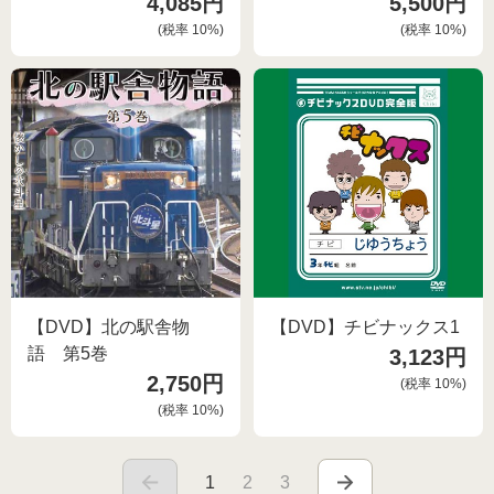
4,085円
5,500円
(税率
10
%)
(税率
10
%)
【DVD】北の駅舎物
【DVD】チビナックス1
語 第5巻
3,123円
2,750円
(税率
10
%)
(税率
10
%)
1
2
3