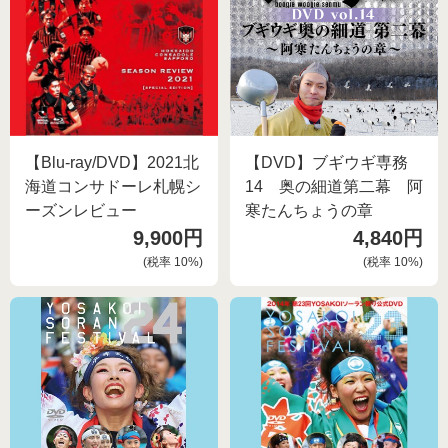
【Blu-ray/DVD】2021北
【DVD】ブギウギ専務
海道コンサドーレ札幌シ
14 奥の細道第二幕 阿
ーズンレビュー
寒たんちょうの章
9,900円
4,840円
(税率
10
%)
(税率
10
%)