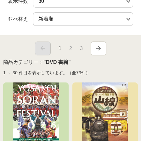
表示件数
食品🚚グルメ直送便（カタログ）
並べ替え
トクセン❗どさんこ市場
河村通夫 考案❗（カタログ）
よふかし🌙はやおき どさんこ市場
1
2
3
レジェンド松下コーナー
商品カテゴリー：
"DVD 書籍"
どさんこ市場（金曜日）
美容 健康
1 ～ 30 件目を表示しています。（全73件）
ラジオホームショップ
生活用品
どさんこくんグッズ
リフォーム
お酒
会社概要
DVD 書籍