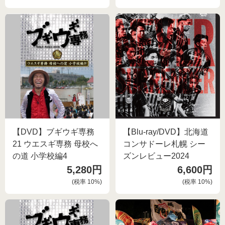
【DVD】ブギウギ専務
【Blu-ray/DVD】北海道
21 ウエスギ専務 母校へ
コンサドーレ札幌 シー
の道 小学校編4
ズンレビュー2024
5,280円
6,600円
(税率
10
%)
(税率
10
%)