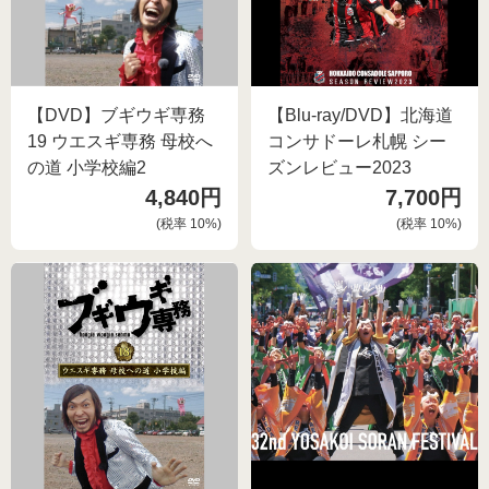
【DVD】ブギウギ専務
【Blu-ray/DVD】北海道
19 ウエスギ専務 母校へ
コンサドーレ札幌 シー
の道 小学校編2
ズンレビュー2023
4,840円
7,700円
(税率
10
%)
(税率
10
%)