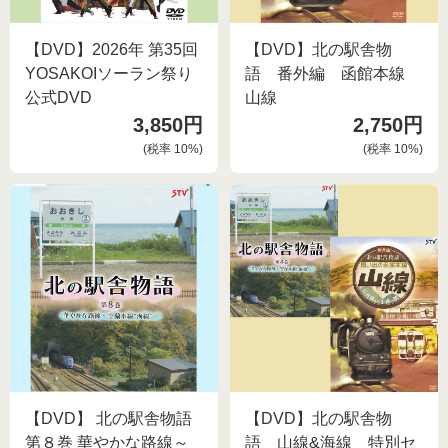
ご利用ガイド
【DVD】2026年 第35回
【DVD】北の駅舎物
お問い合わせ
YOSAKOIソーラン祭り
語 番外編 函館本線
会社概要
公式DVD
山線
利用規約
3,850円
2,750円
ご利用ガイド
(税率
10
%)
(税率
10
%)
個人情報の取り扱いについて
お問い合わせ
特定商取引法に基づく表記
利用規約
よくある質問
個人情報の取り扱いについて
カスタマーハラスメントについて
特定商取引法に基づく表記
よくある質問
【DVD】 北の駅舎物語
【DVD】北の駅舎物
カスタマーハラスメントについて
第８巻 華やかな路線～
語 山線&海線 特別セ