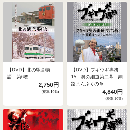
【DVD】北の駅舎物
【DVD】ブギウギ専務
語 第6巻
15 奥の細道第二幕 釧
路まんぷくの章
2,750円
4,840円
(税率
10
%)
(税率
10
%)