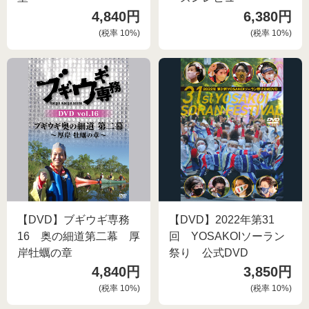
4,840円
6,380円
(税率
10
%)
(税率
10
%)
【DVD】ブギウギ専務
【DVD】2022年第31
16 奥の細道第二幕 厚
回 YOSAKOIソーラン
岸牡蠣の章
祭り 公式DVD
4,840円
3,850円
(税率
10
%)
(税率
10
%)