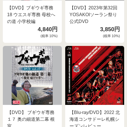
【DVD】ブギウギ専務
【DVD】2023年第32回
18 ウエスギ専務 母校へ
YOSAKOIソーラン祭り
の道 小学校編
公式DVD
4,840円
3,850円
(税率
10
%)
(税率
10
%)
【DVD】 ブギウギ専務
【Blu-ray/DVD】2022 北
１７ 奥の細道第二幕 根
海道コンサドーレ札幌シ
室
ーズンレビュー