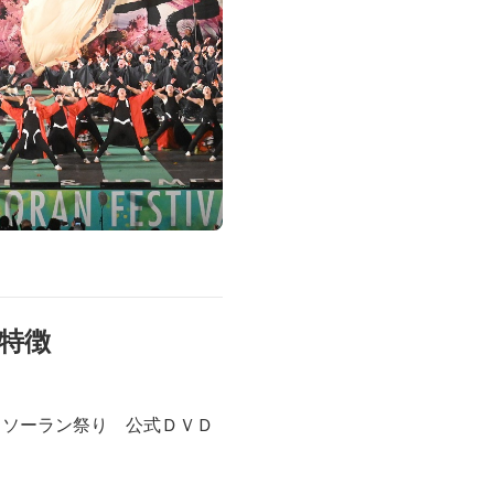
DVD 書籍
特徴
Ｉソーラン祭り 公式ＤＶＤ