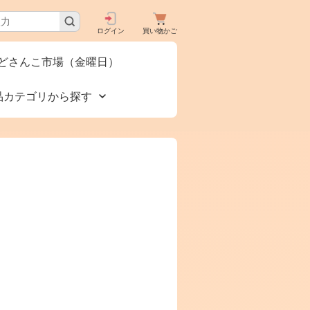
ログイン
買い物かご
どさんこ市場（金曜日）
品カテゴリから探す
買いで
食品🚚グルメ直送便
タロ
（カタログ）
下コー
美容 健康
お酒