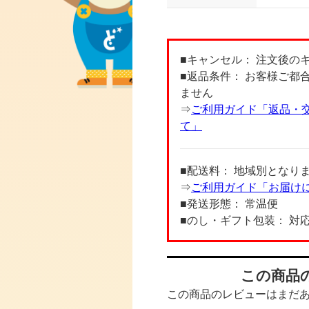
■キャンセル： 注文後の
■返品条件： お客様ご都
ません
⇒
ご利用ガイド「返品・
て」
■配送料： 地域別となり
⇒
ご利用ガイド「お届け
■発送形態： 常温便
■のし・ギフト包装： 対
この商品
この商品のレビューはまだ