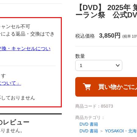
【DVD】 2025年 
ーラン祭 公式DV
キャンセル不可
合による返品・交換はでき
3,850円
税込価格
(税率
10
交換・キャンセルについ
数量
ます
について」
買い物かごに
応しておりません
商品コード：85073
商品カテゴリ：
のレビュー
DVD 書籍
ありません。
DVD 書籍
YOSAKOI・