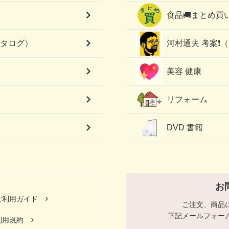
食品🚚まとめ買
カタログ）
河村通夫 考案❗
美容 健康
リフォーム
DVD 書籍
お
ご利用ガイド
ご注文、商品
下記メールフォー
利用規約