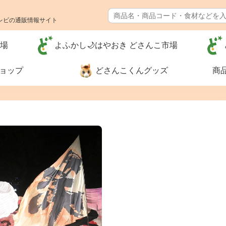
レビの通販情報サイト
市場
よふかし🌙はやおき どさんこ市場
ショップ
どさんこくんグッズ
商
特別価格❗
食品🚚まとめ
送料無料（カ
グ）
河村通夫 考案❗（カタ
レジェンド松
ログ）
ナー
生活用品
リフォーム