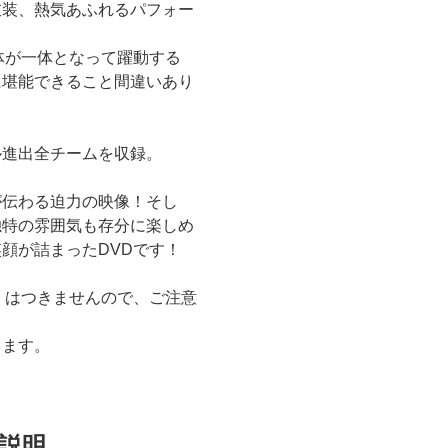
衣装、熱気あふれるパフォー
体が一体となって躍動する
に堪能できること間違いあり
ル進出全チームを収録。
が伝わる迫力の映像！そし
独特の雰囲気も存分に楽しめ
顔が詰まったDVDです！
」はつきませんので、ご注意
ります。
説明