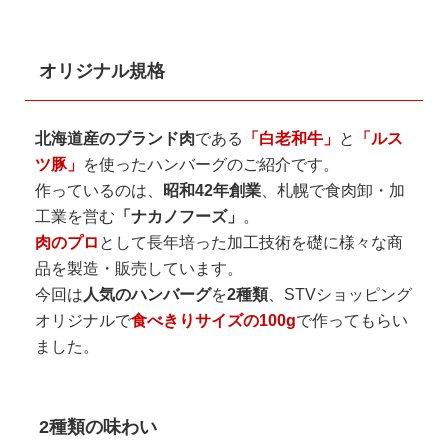
オリジナル規格
北海道産のブランド肉
である
「白老和牛」
と
「ルス
ツ豚」
を使ったハンバーグのご紹介です。
作っているのは、
昭和42年創業
、札幌で食肉卸・加
工業を営む
「ナカノフーズ」
。
肉のプロ
として長年培った加工技術を礎に様々な商
品を製造・販売しています。
今回は
人気のハンバーグ
を
2種類
、STVショッピング
オリジナルで
食べきりサイズの100g
で作ってもらい
ました。
2種類の味わい