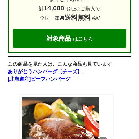
14,000
計
ご購入で
円以上の
送料無料
全国一律🚚
\😀/
対象商品
はこちら
この商品を見た人は、こんな商品も見ています
ありがとうハンバーグ【チーズ】
[北海道産]ビーフハンバーグ