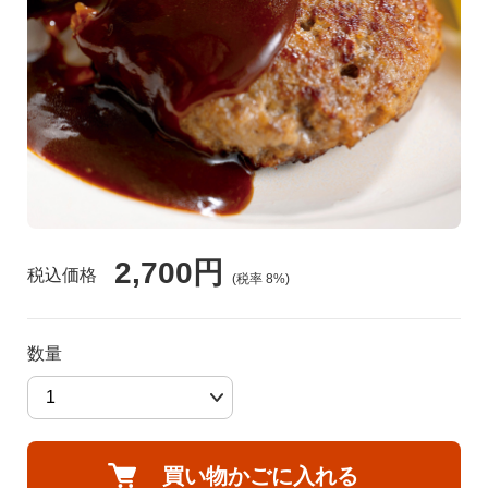
食品🚚グルメ直送便（カタログ）
トクセン❗どさんこ市場
河村通夫 考案❗（カタログ）
よふかし🌙はやおき どさんこ市場
レジェンド松下コーナー
どさんこ市場（金曜日）
美容 健康
2,700円
税込価格
(税率
8
%)
ラジオホームショップ
生活用品
どさんこくんグッズ
数量
リフォーム
お酒
会社概要
買い物かごに入れる
DVD 書籍