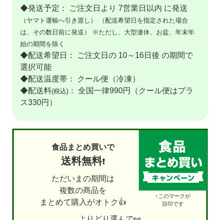
◆発送予定： ご注文日より 7営業日以内 に発送
（ヤマト運輸へ引き渡し）
（配送希望日を指定された場合
は、その数日前に発送）
※ただし、大型連休、お盆、年末年
始の期間を除く
◆配送希望日： ご注文日の 10～16日後 の期間で
選択可能
◆配送温度帯： クール便（冷凍）
◆配送料
： 全国一律990円（クール便はプラ
(税込)
ス330円）
食品まとめ買いで
送料無料
❗
ただいまの期間は
複数の商品を
↑このマークが
まとめて購入がオトク👍
目印です
よりどり選んで👀