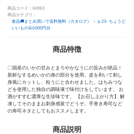
ご利用ガイド
商品コード：60863
商品カテゴリ：
お問い合わせ
食品🚚まとめ買いで送料無料（カタログ）
p.23- ちょうど
会社概要
いいもの👍1000円台
利用規約
ご利用ガイド
商品特徴
個人情報の取り扱いについて
お問い合わせ
特定商取引法に基づく表記
〇国産のいかの甘みとまろやかなうにの旨みが絶品！
利用規約
新鮮なするめいかの身の部分を使用。皮を剥いて刺し
よくある質問
身風にカットし、粒うにと合わせました。はちみつな
個人情報の取り扱いについて
どを使用した独自の調味液で味付けをしています。 お
カスタマーハラスメントについて
酒がすすむ濃厚な生珍味です。 【お召し上がり方】 解
特定商取引法に基づく表記
凍してそのままお刺身感覚でどうぞ。手巻き寿司など
の寿司ネタとしてもおススメします。
よくある質問
商品説明
カスタマーハラスメントについて