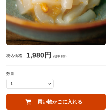
食品🚚グルメ直送便（カタログ）
トクセン❗どさんこ市場
河村通夫 考案❗（カタログ）
よふかし🌙はやおき どさんこ市場
レジェンド松下コーナー
どさんこ市場（金曜日）
1,980円
美容 健康
税込価格
(税率
8
%)
ラジオホームショップ
生活用品
数量
どさんこくんグッズ
リフォーム
お酒
買い物かごに入れる
会社概要
DVD 書籍