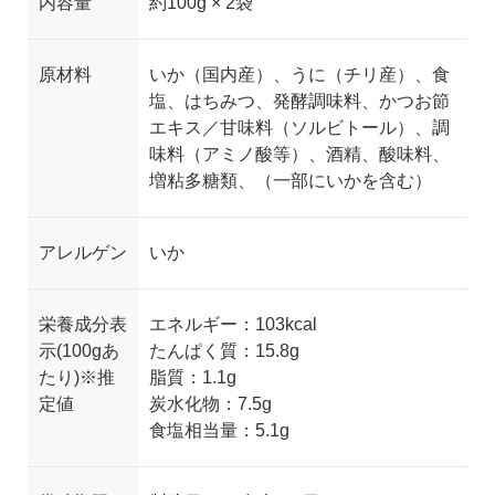
内容量
約100g ×
2
袋
原材料
いか（国内産）、うに（チリ産）、食
塩、はちみつ、
発酵調味料、かつお節
エキス／甘味料（ソルビト
ール）、調
味料（アミノ酸等）、酒精、酸味料、
増粘多糖類、（一部にいかを含む）
アレルゲン
いか
栄養成分表
エネルギー：103kcal
示(100gあ
たんぱく質：15.8g
たり)※推
脂質：1.1g
定値
炭水化物：7.5g
食塩相当量：5.1g