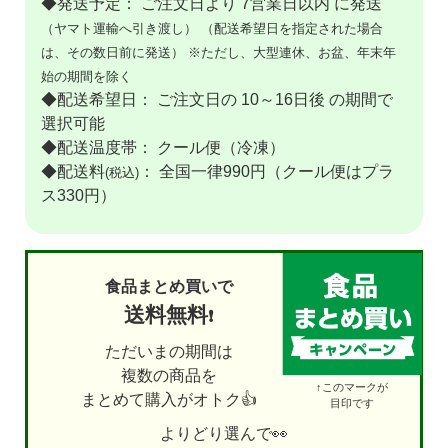
◆発送予定： ご注文日より 7営業日以内 に発送
（ヤマト運輸へ引き渡し）
（配送希望日を指定された場合
は、その数日前に発送）
※ただし、大型連休、お盆、年末年
始の期間を除く
◆配送希望日： ご注文日の 10～16日後 の期間で
選択可能
◆配送温度帯： クール便（冷凍）
◆配送料
： 全国一律990円（クール便はプラ
(税込)
ス330円）
食品まとめ買いで
送料無料
❗
ただいまの期間は
複数の商品を
↑このマークが
まとめて購入がオトク👍
目印です
よりどり選んで👀