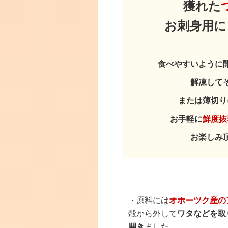
獲れた
お刺身用に
食べやすいように
解凍して
または薄切り
お手軽に
鮮度抜
お楽しみ
・原料には
オホーツク産の
殻から外して
ワタなどを取
開き
ました。