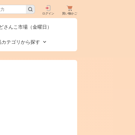
ログイン
買い物かご
どさんこ市場（金曜日）
品カテゴリから探す
買いで
食品🚚グルメ直送便
タロ
（カタログ）
下コー
美容 健康
お酒