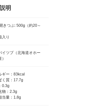
説明
開きつぶ: 500g（約20～
箱入り
バイツブ（北海道オホー
産）
ギー：83kcal
く質：17.7g
0.3g
物：2.3g
当量：1.8g