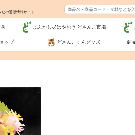
レビの通販情報サイト
市場
よふかし🌙はやおき どさんこ市場
ショップ
どさんこくんグッズ
商
特別価格❗
食品🚚まとめ
送料無料（カ
グ）
河村通夫 考案❗（カタ
レジェンド松
ログ）
ナー
生活用品
リフォーム