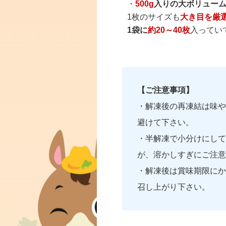
・
500g
入りの大ボリュー
1枚のサイズも
大き目を厳
1袋に
約20～40枚
入ってい
【ご注意事項】
・解凍後の再凍結は味や
避けて下さい。
・半解凍で小分けにして
が、溶かしすぎにご注意
・解凍後は賞味期限にか
召し上がり下さい。