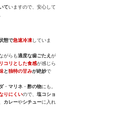
いて
いますので、安心して
。
状態で
急速冷凍
していま
ながらも
適度な歯ごたえ
が
リコリとした食感
が感じら
味
と
独特の甘み
が絶妙
で
ダ
・
マリネ
・
酢の物
にも。
なりにくい
ので、
塩コショ
、
カレー
や
シチュー
に入れ