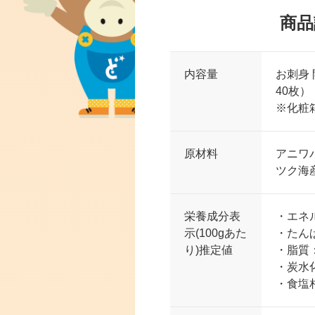
商品
内容量
お刺身 
40枚）
※化粧
原材料
アニワ
ツク海
栄養成分表
・エネル
示(100gあた
・たんぱ
り)推定値
・脂質：
・炭水化
・食塩相