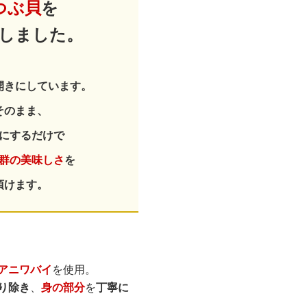
つぶ貝
を
しました。
開きにしています。
そのまま、
にするだけで
群の美味しさ
を
頂けます。
アニワバイ
を使用。
り除き
、
身の部分
を
丁寧に