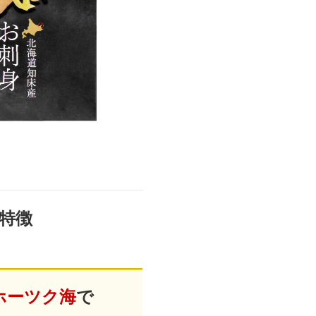
DVD 書籍
特徴
ホーツク海
で