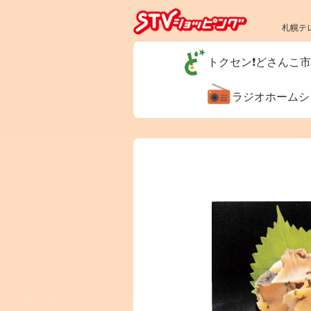
札幌テ
トクセン❗どさんこ
ラジオホーム