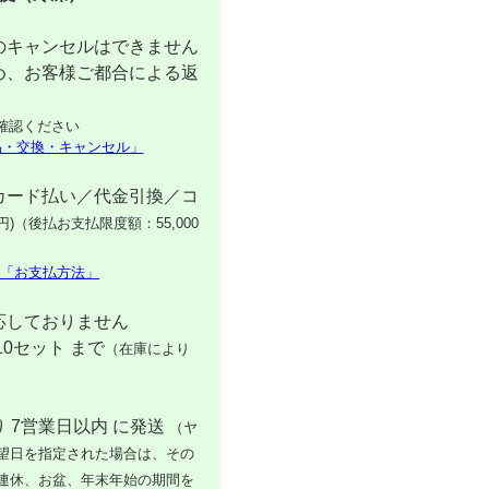
のキャンセルはできません
め、お客様ご都合による返
確認ください
品・交換・キャンセル」
カード払い／代金引換／コ
円)（後払お支払限度額：55,000
「お支払方法」
応しておりません
10セット まで
（在庫により
 7営業日以内 に発送
（ヤ
望日を指定された場合は、その
連休、お盆、年末年始の期間を