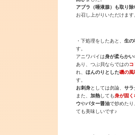
アブラ（唾液腺）も取り除
お召し上がりいただけます
・下処理をしたあと、
生の
す。
アニワバイは
身が柔らかい
あり、つぶ貝ならではの
コ
れ、
ほんのりとした
磯の風
す。
お刺身
としては勿論、
サラ
また、
加熱
しても
身が固く
ウ
や
バター醤油
で炒めたり
ても美味しいです♪