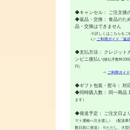
◆キャンセル： ご注文後
◆返品・交換： 食品のた
品・交換はできません
※詳しくはこちらをご
👉
ご利用ガイド「返
◆支払方法： クレジット
ンビニ後払い
(後払手数料330
円）
⇒
ご利用ガイド
◆ギフト包装・熨斗： 対
◆同時購入数： 同一商品 
ます）
◆発送予定： ご注文日より
マト運輸へ引き渡し）
（配送希
数日前に発送）
※ただし、大型