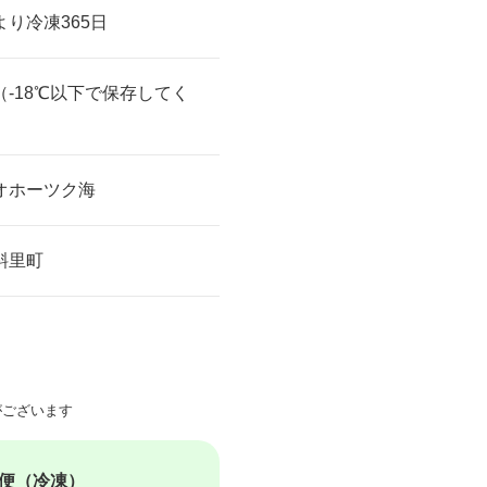
より冷凍365日
（-18℃以下で保存してく
）
オホーツク海
斜里町
ございます
便（冷凍）