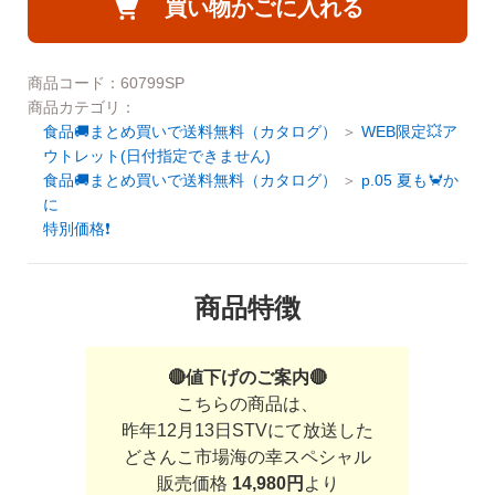
買い物かごに入れる
ご利用ガイド
お問い合わせ
商品コード：60799SP
会社概要
商品カテゴリ：
利用規約
食品🚚まとめ買いで送料無料（カタログ）
WEB限定💥ア
ご利用ガイド
ウトレット(日付指定できません)
個人情報の取り扱いについて
食品🚚まとめ買いで送料無料（カタログ）
p.05 夏も🦀か
に
お問い合わせ
特別価格❗
特定商取引法に基づく表記
利用規約
よくある質問
商品特徴
個人情報の取り扱いについて
カスタマーハラスメントについて
特定商取引法に基づく表記
🔴値下げのご案内🔴
こちらの商品は、
よくある質問
昨年12月13日STVにて放送した
どさんこ市場海の幸スペシャル
カスタマーハラスメントについて
販売価格
14,980円
より