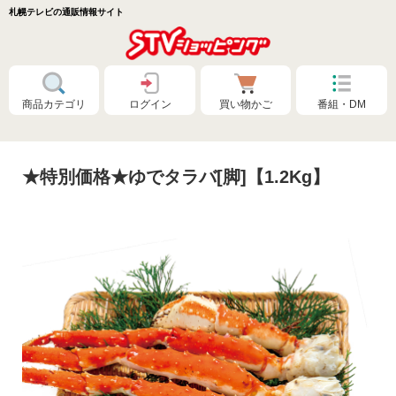
札幌テレビの通販情報サイト
商品カテゴリ
ログイン
買い物かご
番組・DM
★特別価格★ゆでタラバ[脚]【1.2Kg】
特別価格❗
食品🚚まとめ買いで送料無料（カタログ）