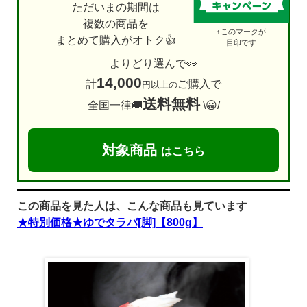
ただいまの期間は
複数の商品を
↑このマークが
まとめて購入がオトク👍
目印です
よりどり選んで👀
14,000
計
ご購入で
円以上の
送料無料
全国一律🚚
\😀/
対象商品
はこちら
この商品を見た人は、こんな商品も見ています
★特別価格★ゆでタラバ[脚]【800g】