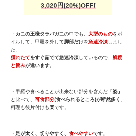
3,020円(20%)OFF❗
・
カニの王様タラバガニ
の中でも、
大型のもの
をボ
イルして、甲羅を外して
脚部だけ
を
急速冷凍
しまし
た。
獲れたて
をすぐ茹でて急速冷凍
しているので、
鮮度
と旨み
が違います
。
・甲羅や食べることが出来ない部分を含んだ
「姿」
と比べて、
可食部分
(食べられるところ)が断然多く
、
料理も後片付けも
楽
です。
・
足が太く、切りやすく、
食べやすい
です。