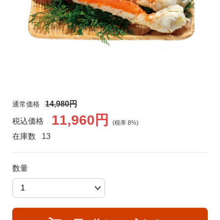
食品🚚グルメ直送便（カタログ）
トクセン❗どさんこ市場
河村通夫 考案❗（カタログ）
よふかし🌙はやおき どさんこ市場
レジェンド松下コーナー
どさんこ市場（金曜日）
14,980円
通常価格
美容 健康
11,960円
税込価格
(税率
8
%)
ラジオホームショップ
生活用品
在庫数
13
どさんこくんグッズ
リフォーム
数量
お酒
会社概要
DVD 書籍