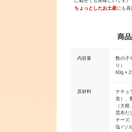
に載せても美味しいです♪
ちょっとしたお土産
にも喜
商品
内容量
数の子
り）
60g × 
原材料
ナチュ
造）、
（大根
昆布だ
チーズ
塩 / 