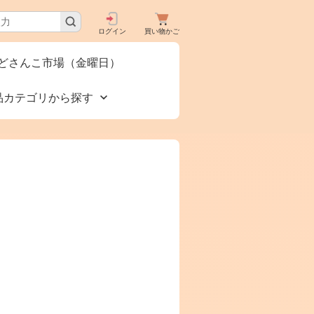
ログイン
買い物かご
どさんこ市場（金曜日）
品カテゴリから探す
買いで
食品🚚グルメ直送便
タロ
（カタログ）
下コー
美容 健康
お酒