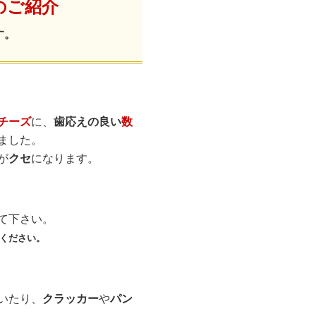
のご紹介
す。
チーズ
に、
歯応えの良い
数
ました。
が
クセ
になります。
て下さい。
ください。
いたり、
クラッカー
や
パン