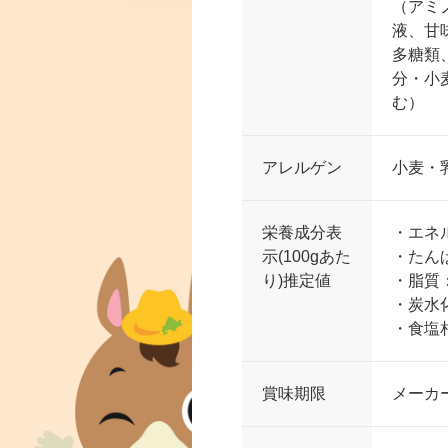
（アミ
液、甘
多糖類
分・小
む）
アレルゲン
小麦・
栄養成分表
・エネル
示(100gあた
・たんぱ
り)推定値
・脂質：
・炭水化
・食塩相
賞味期限
メーカ