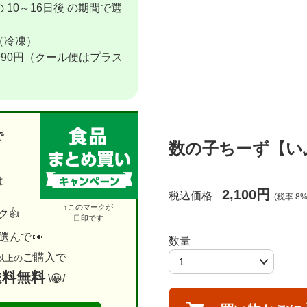
 10～16日後 の期間で選
（冷凍）
990円（クール便はプラス
で
数の子ちーず【い
は
2,100円
税込価格
(税率
8
%
↑このマークが
👍
目印です
選んで👀
数量
ご購入で
以上の
送料無料
\😀/