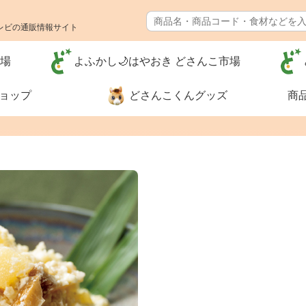
レビの通販情報サイト
市場
よふかし🌙はやおき どさんこ市場
ショップ
どさんこくんグッズ
商
特別価格❗
食品🚚まとめ
送料無料（カ
グ）
河村通夫 考案❗（カタ
レジェンド松
ログ）
ナー
生活用品
リフォーム