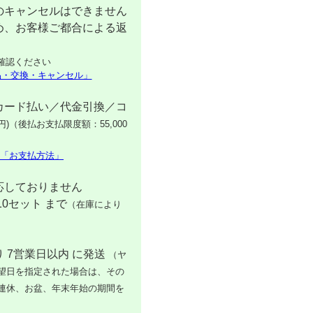
のキャンセルはできません
め、お客様ご都合による返
確認ください
品・交換・キャンセル」
カード払い／代金引換／コ
円)（後払お支払限度額：55,000
「お支払方法」
応しておりません
10セット まで
（在庫により
 7営業日以内 に発送
（ヤ
望日を指定された場合は、その
連休、お盆、年末年始の期間を