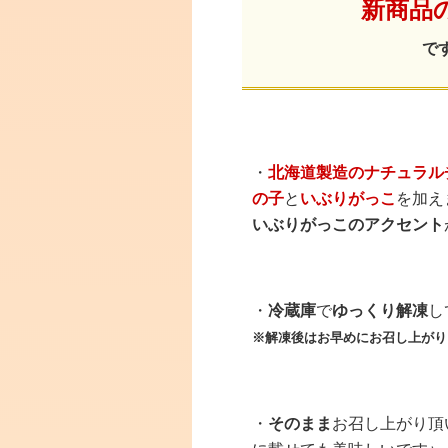
新商品
で
・
北海道製造のナチュラル
の子
と
いぶりがっこ
を加え
いぶりがっこのアクセント
・
冷蔵庫
で
ゆっくり解凍
し
※解凍後はお早めにお召し上がり
・
そのまま
お召し上がり頂