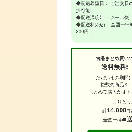
◆配送希望日： ご注文日の
択可能
◆配送温度帯： クール便
◆配送料
： 全国一律
(税込)
330円）
食品まとめ買い
送料無料
❗
ただいまの期間
複数の商品を
まとめて購入がオトク
よりどり
14,000
計
円
全国一律🚚