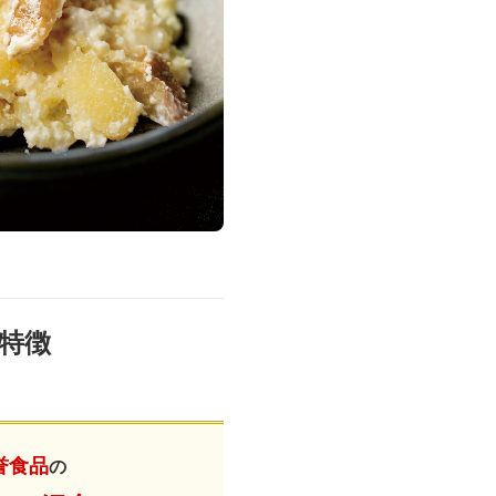
DVD 書籍
特徴
誉食品
の