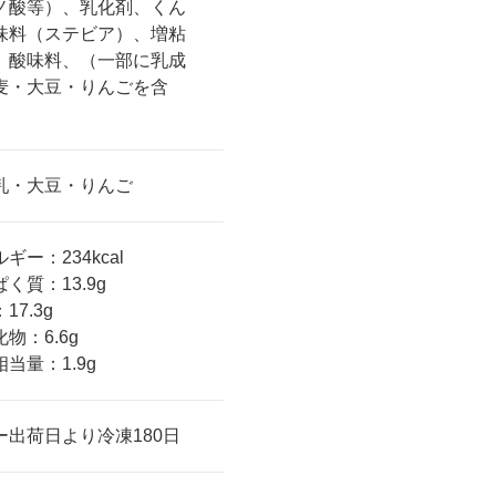
ノ酸等）、乳化剤、くん
味料（ステビア）、増粘
、酸味料、（一部に乳成
麦・大豆・りんごを含
乳・大豆・りんご
ギー：234kcal
く質：13.9g
17.3g
物：6.6g
当量：1.9g
ー出荷日より冷凍180日