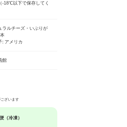
（-18℃以下で保存してく
）
ュラルチーズ・いぶりが
日本
: アメリカ
函館
ございます
便（冷凍）