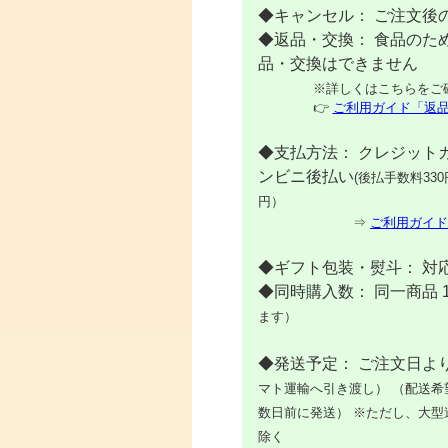
◆キャンセル： ご注文後
◆返品・交換： 食品のた
品・交換はできません
※詳しくはこちらをご
👉
ご利用ガイド「返
◆支払方法： クレジット
ンビニ後払い
(後払手数料330
円）
⇒
ご利用ガイド
◆ギフト包装・熨斗： 対
◆同時購入数： 同一商品 
ます）
◆発送予定： ご注文日より
マト運輸へ引き渡し）
（配送希
数日前に発送）
※ただし、大型
除く