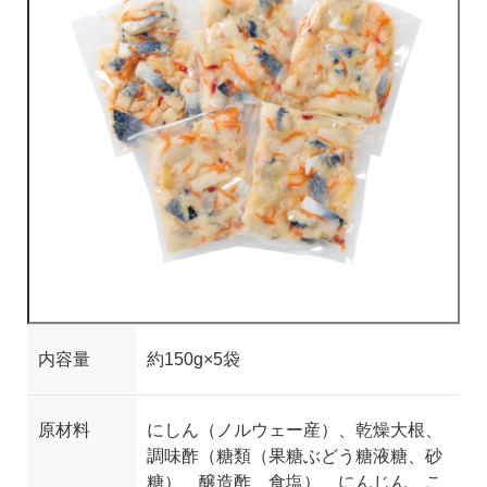
内容量
約150g
×
5
袋
原材料
にしん（ノルウェー産）、乾燥大根、
調味酢（糖類
（果糖ぶどう糖液糖、砂
糖）、醸造酢、食塩）、
にんじん、こ