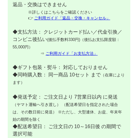
返品・交換はできません
※詳しくはこちらをご確認ください
👉
ご利用ガイド「返品・交換・キャンセル」
◆支払方法： クレジットカード払い／代金引換／
コンビニ後払い
(後払手数料330円)（後払お支払限度額：
55,000円）
⇒
ご利用ガイド「お支払方法」
◆ギフト包装・熨斗： 対応しておりません
◆同時購入数： 同一商品 10セット まで
（在庫により
ます）
◆発送予定： ご注文日より 7営業日以内 に発送
（ヤマト運輸へ引き渡し）
（配送希望日を指定された場合
は、その数日前に発送）
※ただし、大型連休、お盆、年末年
始の期間を除く
◆配送希望日： ご注文日の 10～16日後 の期間で
選択可能