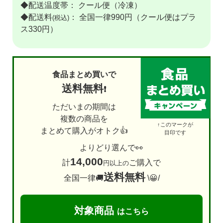
◆配送温度帯： クール便（冷凍）
◆配送料
： 全国一律990円（クール便はプラ
(税込)
ス330円）
食品まとめ買いで
送料無料
❗
ただいまの期間は
複数の商品を
↑このマークが
まとめて購入がオトク👍
目印です
よりどり選んで👀
14,000
計
ご購入で
円以上の
送料無料
全国一律🚚
\😀/
対象商品
はこちら