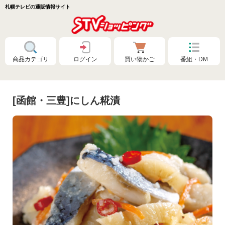
札幌テレビの通販情報サイト
商品カテゴリ
ログイン
買い物かご
番組・DM
[函館・三豊]にしん糀漬
特別価格❗
食品🚚まとめ買いで送料無料（カタログ）