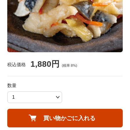
食品🚚グルメ直送便（カタログ）
トクセン❗どさんこ市場
河村通夫 考案❗（カタログ）
よふかし🌙はやおき どさんこ市場
レジェンド松下コーナー
どさんこ市場（金曜日）
1,880円
美容 健康
税込価格
(税率
8
%)
ラジオホームショップ
生活用品
数量
どさんこくんグッズ
リフォーム
お酒
買い物かごに入れる
会社概要
DVD 書籍