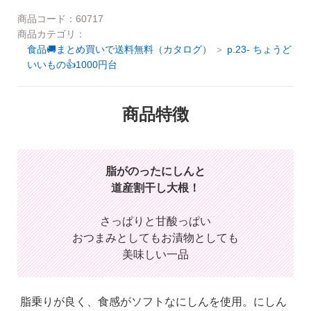
ご利用ガイド
商品コード：60717
商品カテゴリ：
お問い合わせ
食品🚚まとめ買いで送料無料（カタログ）
p.23- ちょうど
会社概要
いいもの👍1000円台
利用規約
ご利用ガイド
商品特徴
個人情報の取り扱いについて
お問い合わせ
特定商取引法に基づく表記
利用規約
脂がのったにしんと
よくある質問
道産割干し大根！
個人情報の取り扱いについて
カスタマーハラスメントについて
さっぱりと甘酸っぱい
特定商取引法に基づく表記
おつまみとしてもお漬物としても
美味しい一品
よくある質問
カスタマーハラスメントについて
脂乗りが良く、食感がソフトな
にしんを使用。
にしん