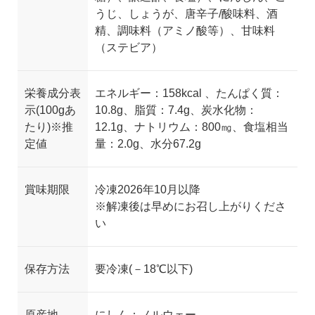
うじ、しょうが、唐辛子
/
酸味料、酒
精、調味料（アミノ酸等）、甘味料
（ステ
ビア）
栄養成分表
エネルギー：
158kcal 、
たんぱく質：
示(100gあ
1
0.8g、
脂質
：
7.4g、
炭水化物
：
たり)※推
12.1g、
ナトリウム
：
800
㎎
、食塩相当
定値
量：2.0g
、
水分
67.2g
賞味期限
冷凍
2026
年10月以降
※解凍後は早めにお召し上がりくださ
い
保存方法
要冷凍(－18℃以下)
原産地
にしん：ノルウェー