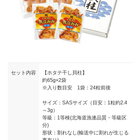
セット内容
【ホタテ干し貝柱】
約65g×2袋
※入り数目安 1袋：24粒前後
サイズ：SASサイズ（目安：1粒約2.4
～3g）
等級：1等検(北海道漁連品質・等級区
分)
形状：割れなし(輸送中に割れが生じる