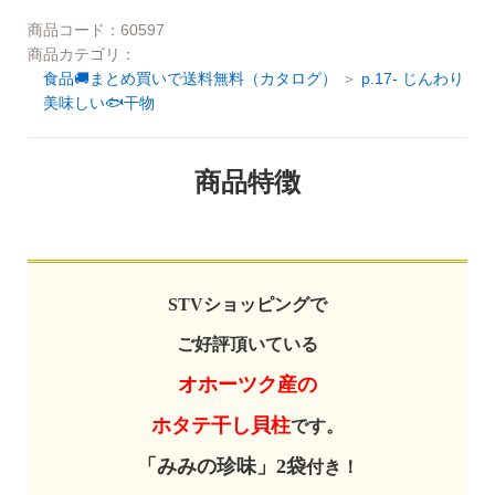
ご利用ガイド
商品コード：60597
商品カテゴリ：
お問い合わせ
食品🚚まとめ買いで送料無料（カタログ）
p.17- じんわり
会社概要
美味しい🐟干物
利用規約
ご利用ガイド
商品特徴
個人情報の取り扱いについて
お問い合わせ
特定商取引法に基づく表記
利用規約
よくある質問
STVショッピングで
個人情報の取り扱いについて
カスタマーハラスメントについて
ご好評頂いている
特定商取引法に基づく表記
オホーツク産の
ホタテ干し貝柱
よくある質問
です。
「みみの珍味」2袋
付き！
カスタマーハラスメントについて