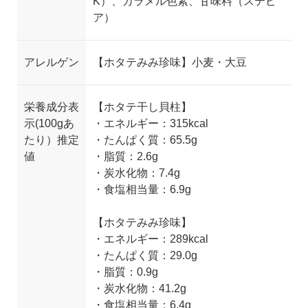
K）、カラメル色素、甘味料（ステビ
ア）
アレルゲン
【ホタテみみ珍味】小麦・大豆
栄養成分表
【ホタテ干し貝柱】
示(100gあ
・エネルギー：315kcal
たり）推定
・たんぱく質：65.5g
値
・脂質：2.6g
・炭水化物：7.4g
・食塩相当量：6.9g
【ホタテみみ珍味】
・エネルギー：289kcal
・たんぱく質：29.0g
・脂質：0.9g
・炭水化物：41.2g
・食塩相当量：6.4g