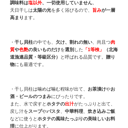
調味料は
塩以外
、一切使用していません
。
天日干しは
太陽の光
を多く浴びるので、
旨み
が一層
高まり
ます。
・
干し貝柱
の中でも、
欠け、割れの無い
、尚且つ
肉
質
や
色艶
の良いものだけ
を
選別
した
「1等検」
（北海
道漁連品質・等級区分）
と呼ばれる品質です。
贈り
物
にも最適です。
・干し貝柱は噛めば噛む程味が出て、
お茶漬け
や
お
酒・ビールのつまみ
にぴったりです。
また、水で戻すと
ホタテの
出汁
がたっぷりと出て、
戻し汁を
スープ
や
パスタ
、
中華料理
、
炊き込みご飯
などに使うと
ホタテの風味たっぷりの美味しいお料
理
に仕上がります。