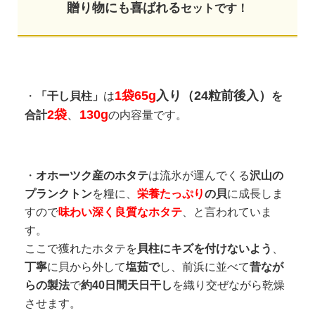
贈り物にも喜ばれる
セットです！
1袋65g
入り（24粒前後入）
・
「干し貝柱」
は
を
2袋
、
130g
合計
の内容量です。
・
オホーツク産のホタテ
は流氷が運んでくる
沢山の
プランクトン
を糧に、
栄養たっぷり
の貝
に成長しま
すので
味わい深く良質なホタテ
、と言われていま
す。
ここで獲れたホタテを
貝柱にキズを付けないよう
、
丁寧
に貝から外して
塩茹で
し、前浜に並べて
昔なが
らの製法
で
約40日間天日干し
を織り交ぜながら乾燥
させます。