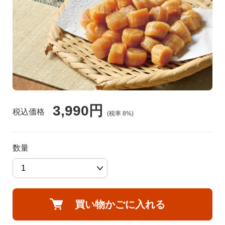
食品🚚グルメ直送便（カタログ）
トクセン❗どさんこ市場
河村通夫 考案❗（カタログ）
よふかし🌙はやおき どさんこ市場
レジェンド松下コーナー
どさんこ市場（金曜日）
3,990円
美容 健康
税込価格
(税率
8
%)
ラジオホームショップ
生活用品
数量
どさんこくんグッズ
リフォーム
お酒
買い物かごに入れる
会社概要
DVD 書籍