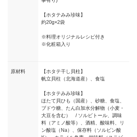
事有り)
【ホタテみみ珍味】
約20g×2袋
※料理オリジナルレシピ付き
※化粧箱入り
原材料
【ホタテ干し貝柱】
帆立貝柱（北海道産）、食塩
【ホタテみみ珍味】
ほたて貝ひも（国産）、砂糖、食塩、
ブドウ糖、たん白加水分解物（小麦・
大豆を含む） / ソルビトール、調味
料（アミノ酸等）、酒精、酸味料、リ
ン酸塩（Na）、保存料（ソルビン酸