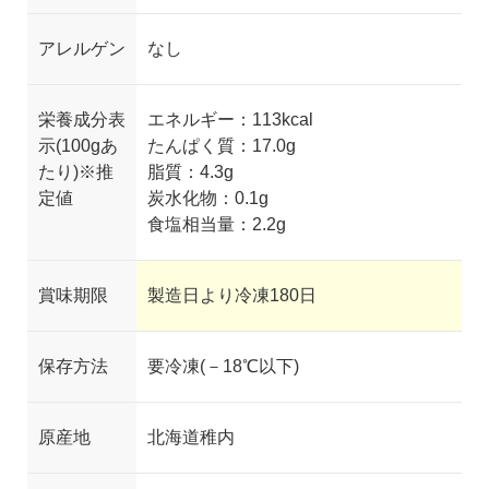
アレルゲン
なし
栄養成分表
エネルギー：
113kcal
示(100gあ
たんぱく質
：
17.0g
たり)※推
脂質
：
4.3g
定値
炭水化物
：
0.1g
食塩相当量
：
2.2g
賞味期限
製造日より冷凍
180
日
保存方法
要冷凍(－18℃以下)
原産地
北海道稚内