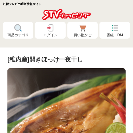
札幌テレビの通販情報サイト
商品カテゴリ
ログイン
買い物かご
番組・DM
[稚内産]開きほっけ一夜干し
特別価格❗
食品🚚まとめ買いで送料無料（カタログ）