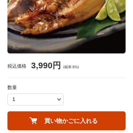
食品🚚グルメ直送便（カタログ）
トクセン❗どさんこ市場
河村通夫 考案❗（カタログ）
よふかし🌙はやおき どさんこ市場
レジェンド松下コーナー
どさんこ市場（金曜日）
3,990円
美容 健康
税込価格
(税率
8
%)
ラジオホームショップ
生活用品
数量
どさんこくんグッズ
リフォーム
お酒
買い物かごに入れる
会社概要
DVD 書籍