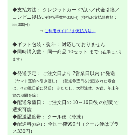
◆支払方法： クレジットカード払い／代金引換／
コンビニ後払い
(後払手数料330円)（後払お支払限度額：
55,000円）
⇒
ご利用ガイド「お支払方法」
◆ギフト包装・熨斗： 対応しておりません
◆同時購入数： 同一商品 10セット まで
（在庫により
ます）
◆発送予定： ご注文日より 7営業日以内 に発送
（ヤマト運輸へ引き渡し）
（配送希望日を指定された場合
は、その数日前に発送）
※ただし、大型連休、お盆、年末年
始の期間を除く
◆配送希望日： ご注文日の 10～16日後 の期間で
選択可能
◆配送温度帯： クール便（冷凍）
◆配送料
： 全国一律990円（クール便はプラ
(税込)
ス330円）