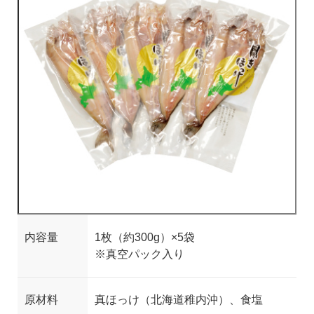
内容量
1
枚（約
300g
）×
5
袋
※真空パック入り
原材料
真ほっけ（北海道稚内沖）、食塩