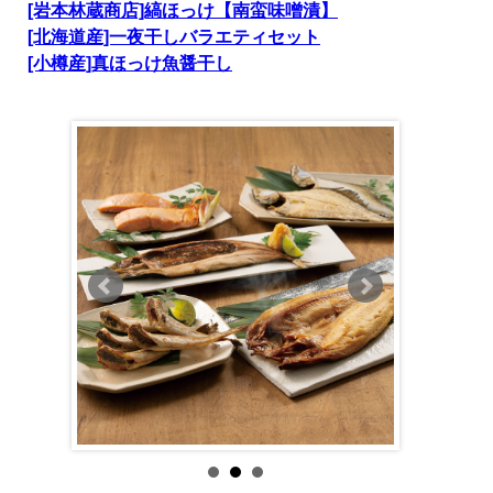
[岩本林蔵商店]縞ほっけ【南蛮味噌漬】
[北海道産]一夜干しバラエティセット
[小樽産]真ほっけ魚醤干し