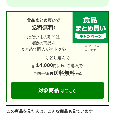
食品まとめ買いで
送料無料
❗
ただいまの期間は
複数の商品を
↑このマークが
まとめて購入がオトク👍
目印です
よりどり選んで👀
14,000
計
ご購入で
円以上の
送料無料
全国一律🚚
\😀/
対象商品
はこちら
この商品を見た人は、こんな商品も見ています