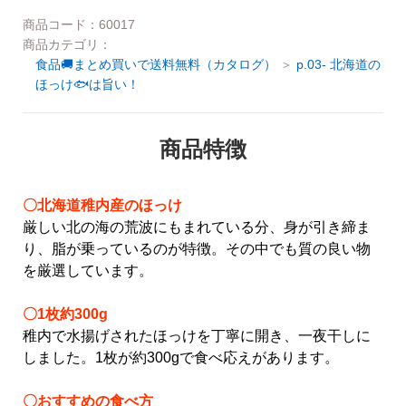
ご利用ガイド
商品コード：60017
商品カテゴリ：
お問い合わせ
食品🚚まとめ買いで送料無料（カタログ）
p.03- 北海道の
会社概要
ほっけ🐟は旨い！
利用規約
ご利用ガイド
商品特徴
個人情報の取り扱いについて
お問い合わせ
特定商取引法に基づく表記
〇北海道
稚内産のほっけ
利用規約
厳しい北の海の荒波にもまれている分、身が引き締ま
よくある質問
り、脂が乗っているのが特徴。
その中でも質の良い物
個人情報の取り扱いについて
を厳選しています。
カスタマーハラスメントについて
特定商取引法に基づく表記
〇
1
枚約
300g
稚内で水揚げされたほっけを丁寧に開き、一夜干しに
よくある質問
しました。
1
枚が約
300g
で食べ応えがあります。
カスタマーハラスメントについて
〇
おすすめの食べ方