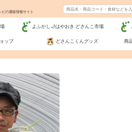
レビの通販情報サイト
市場
よふかし🌙はやおき どさんこ市場
ショップ
どさんこくんグッズ
商
特別価格❗
食品🚚まとめ
送料無料（カ
グ）
河村通夫 考案❗（カタ
レジェンド松
ログ）
ナー
生活用品
リフォーム