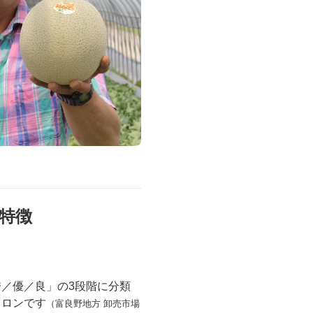
DVD 書籍
特徴
秀／
優／良」の3段階に分類
メロンです
（富良野地方 卸売市場