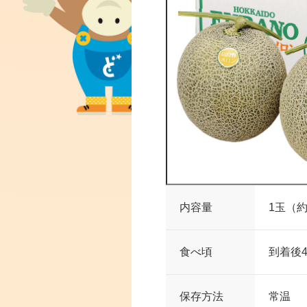
内容量
1玉（
食べ頃
到着後
保存方法
常温