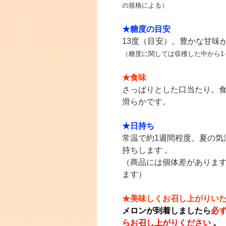
の規格による）
★糖度の目安
13度（目安）。豊かな甘味
（糖度に関しては収穫した中から1
★食味
さっぱりとした口当たり。
滑らかです。
★日持ち
常温で約1週間程度。
夏の気
持ちします 。
（商品には個体差がありま
ます）
★美味しくお召し上がりい
メロンが到着しましたら
必
らお召し上がりください
。