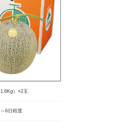
約
1.6Kg）
×
2玉
4～6日程度