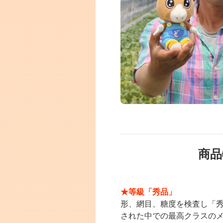
商品
★等級「秀品」
形、網目、糖度を検査し「
された中での最高クラスの