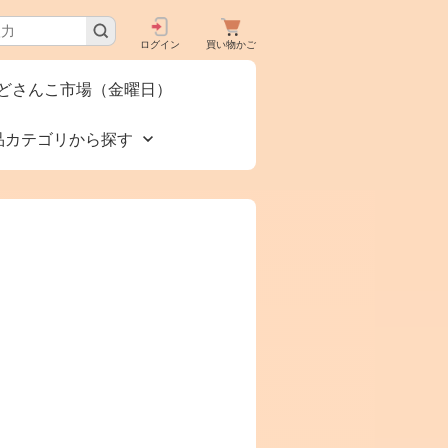
ログイン
買い物かご
どさんこ市場（金曜日）
品カテゴリから探す
買いで
食品🚚グルメ直送便
タロ
（カタログ）
下コー
美容 健康
お酒