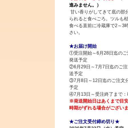
進みません。）
甘い香りがしてきて底の部
られると食べごろ。ツルも
食べる直前に冷蔵庫で2～3
さい。
★お届け開始
①受注開始～6月28日迄の
発送予定
②6月29日～7月7日
迄の
ご注
送予定
③7月8日～12日
迄の
ご注文
予定
④7月13日～受注終了まで
※発送開始日はあくまで目
時期がずれる場合がござい
★ご注文受付締め切り★