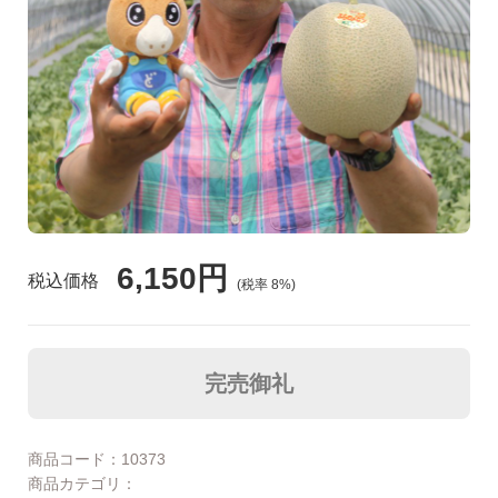
食品🚚グルメ直送便（カタログ）
トクセン❗どさんこ市場
河村通夫 考案❗（カタログ）
よふかし🌙はやおき どさんこ市場
レジェンド松下コーナー
どさんこ市場（金曜日）
美容 健康
6,150円
税込価格
(税率
8
%)
ラジオホームショップ
生活用品
どさんこくんグッズ
リフォーム
完売御礼
お酒
商品コード：10373
会社概要
商品カテゴリ：
DVD 書籍