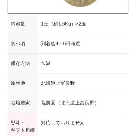
内容量
1玉（
約
1.6Kg）
×
2玉
食べ頃
到着後4～6日程度
保存方法
常温
原産地
北海道上富良野
栽培農家
荒農園（北海道上富良野）
熨斗・
対応しておりません
ギフト包装