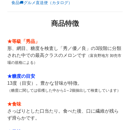
食品🚚グルメ直送便（カタログ）
ご利用ガイド
お問い合わせ
商品特徴
会社概要
利用規約
ご利用ガイド
★等級「秀品」
個人情報の取り扱いについて
形、網目、糖度を検査し「秀／
優／良」の3段階に分類
お問い合わせ
された中での最高クラスのメロンです
（富良野地方 卸売市
特定商取引法に基づく表記
場の規格による）
利用規約
よくある質問
★糖度の目安
個人情報の取り扱いについて
13度（目安）。豊かな甘味が特徴。
カスタマーハラスメントについて
（糖度に関しては収穫した中から1～2個抽出して検査しています）
特定商取引法に基づく表記
★食味
さっぱりとした口当たり。食べた後、口に繊維が残ら
よくある質問
ず滑らかです。
カスタマーハラスメントについて