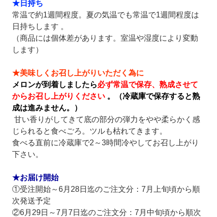
★日持ち
常温で約1週間程度。
夏の気温でも常温で1週間程度は
日持ちします 。
（商品には個体差があります。室温や湿度により変動
します）
★美味しくお召し上がりいただく為に
メロンが到着しましたら
必ず常温で保存、熟成させて
からお召し上がりください
。（冷蔵庫で保存すると熟
成は進みません。）
甘い香りがしてきて底の部分の弾力をやや柔らかく感
じられると食べごろ。ツルも枯れてきます。
食べる直前に冷蔵庫で2～3時間冷やしてお召し上がり
下さい。
★お届け開始
①受注開始～6月28日迄のご注文分：7月上旬頃から順
次発送予定
②6月29日～7月7日
迄の
ご注文分：7月中旬頃から順次