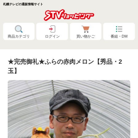
札幌テレビの通販情報サイト
商品カテゴリ
ログイン
買い物かご
番組・DM
★完売御礼★ふらの赤肉メロン【秀品・2
玉】
特別価格❗
食品🚚まとめ買いで送料無料（カタログ）