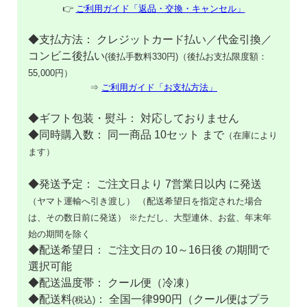
👉
ご利用ガイド「返品・交換・キャンセル」
◆支払方法： クレジットカード払い／代金引換／
コンビニ後払い
(後払手数料330円)（後払お支払限度額：
55,000円）
⇒
ご利用ガイド「お支払方法」
◆ギフト包装・熨斗： 対応しておりません
◆同時購入数： 同一商品 10セット まで
（在庫により
ます）
◆発送予定： ご注文日より 7営業日以内 に発送
（ヤマト運輸へ引き渡し）
（配送希望日を指定された場合
は、その数日前に発送）
※ただし、大型連休、お盆、年末年
始の期間を除く
◆配送希望日： ご注文日の 10～16日後 の期間で
選択可能
◆配送温度帯： クール便（冷凍）
◆配送料
： 全国一律990円（クール便はプラ
(税込)