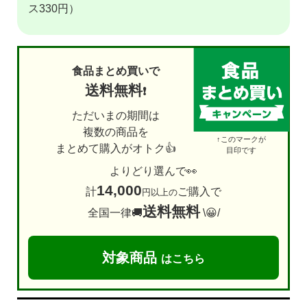
ス330円）
食品まとめ買いで
送料無料
❗
ただいまの期間は
複数の商品を
↑このマークが
まとめて購入がオトク👍
目印です
よりどり選んで👀
14,000
計
ご購入で
円以上の
送料無料
全国一律🚚
\😀/
対象商品
はこちら