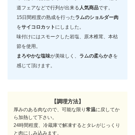
道フェアなどで行列が出来る
人気商品
です。
15日間程度の熟成を行った
ラムのショルダー肉
を
サイコロカット
にしました。
味付けにはスモークした岩塩、原木椎茸、本枯
節を使用。
まろやかな塩味
が美味しく、
ラムの柔らかさ
を
感じて頂けます。
【調理方法】
厚みのある肉なので、可能な限り
常温
に戻してか
ら加熱して下さい。
24時間程度、冷蔵庫で解凍するとタレがじっくり
と肉にしみ込みます。