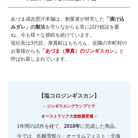
あづま成吉思汗本舗は、創業者が研究した
「漬け込
みダレ」の製法
を守りながらも常に試行錯誤を重
ね、今も様々な挑戦を続けています。
現社長は3代目。厚真町はもちろん、近隣の市町村の
お客様からも
「あづま（厚真）のジンギスカン」
と
呼ばれ親しまれています。
【塩コロジンギスカン】
~ ジンギスカングランプリで
オーストラリア大使館賞受賞 ~
1年間の試作を経て、
2018年
に完成した商品。
今では、札幌雪祭り・オータムフェスト・北海