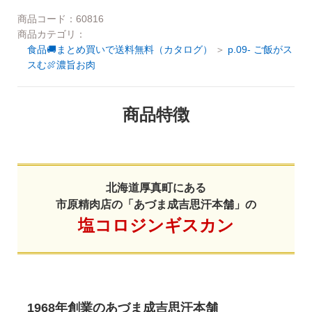
ご利用ガイド
商品コード：60816
商品カテゴリ：
お問い合わせ
食品🚚まとめ買いで送料無料（カタログ）
p.09- ご飯がス
会社概要
スむ🍖濃旨お肉
利用規約
ご利用ガイド
商品特徴
個人情報の取り扱いについて
お問い合わせ
特定商取引法に基づく表記
利用規約
よくある質問
北海道厚真町にある
個人情報の取り扱いについて
市原精肉店の「あづま成吉思汗本舗」の
カスタマーハラスメントについて
塩コロジンギスカン
特定商取引法に基づく表記
よくある質問
カスタマーハラスメントについて
1968年創業のあづま成吉思汗本舗