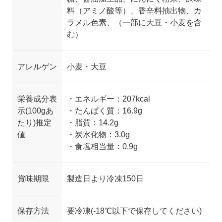
料（アミノ酸等）、香辛料抽出物、カ
ラメル色素、（一部に大豆・小麦を含
む）
アレルゲン
小麦・大豆
栄養成分表
・エネルギー：207kcal
示(100gあ
・たんぱく質：16.9g
たり)推定
・脂質：14.2g
値
・炭水化物：3.0g
・食塩相当量：0.9g
賞味期限
製造日より冷凍150日
保存方法
要冷凍(-18℃以下で保存してください)