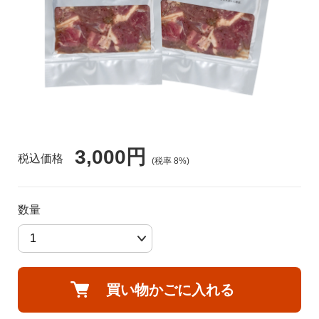
食品🚚グルメ直送便（カタログ）
トクセン❗どさんこ市場
河村通夫 考案❗（カタログ）
よふかし🌙はやおき どさんこ市場
レジェンド松下コーナー
どさんこ市場（金曜日）
3,000円
美容 健康
税込価格
(税率
8
%)
ラジオホームショップ
生活用品
数量
どさんこくんグッズ
リフォーム
お酒
買い物かごに入れる
会社概要
DVD 書籍