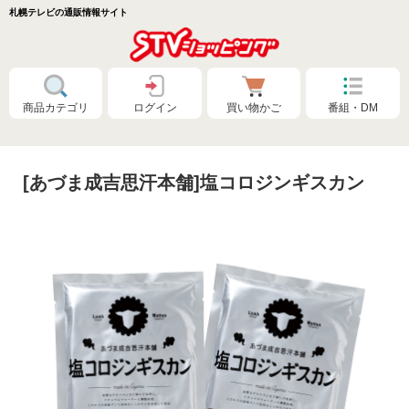
札幌テレビの通販情報サイト
商品カテゴリ
ログイン
買い物かご
番組・DM
[あづま成吉思汗本舗]塩コロジンギスカン
特別価格❗
食品🚚まとめ買いで送料無料（カタログ）