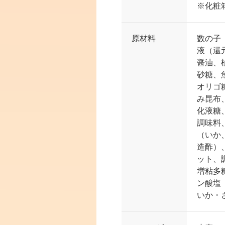
※化粧
原材料
数の子
液（還
醤油、
砂糖、
オリゴ
み昆布
化液糖
調味料
（いか
造酢）
ット、
増粘多
ン酸塩
いか・