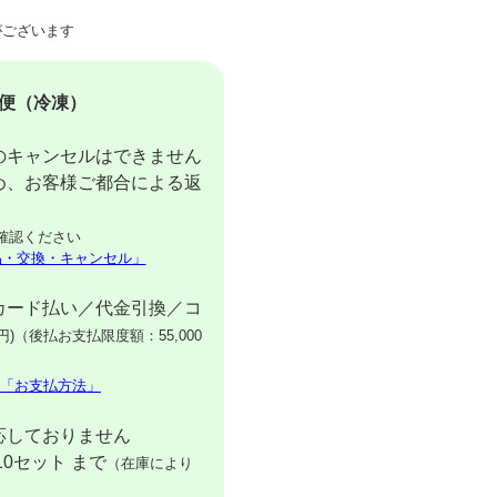
ございます
便（冷凍）
のキャンセルはできません
め、お客様ご都合による返
確認ください
品・交換・キャンセル」
カード払い／代金引換／コ
円)（後払お支払限度額：55,000
「お支払方法」
応しておりません
10セット まで
（在庫により