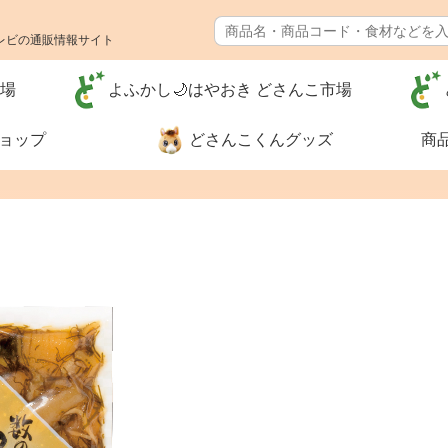
レビの通販情報サイト
市場
よふかし🌙はやおき どさんこ市場
ショップ
どさんこくんグッズ
商
特別価格❗
食品🚚まとめ
送料無料（カ
グ）
河村通夫 考案❗（カタ
レジェンド松
ログ）
ナー
生活用品
リフォーム