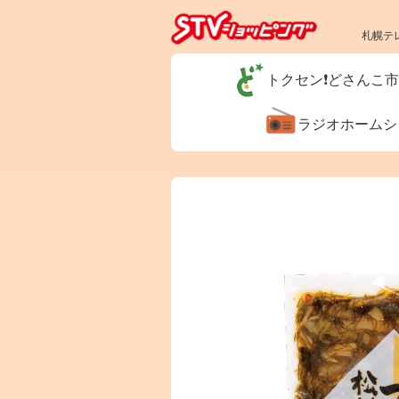
札幌テ
トクセン❗どさんこ
ラジオホーム