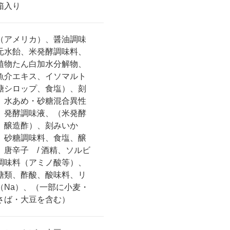
箱入り
（アメリカ）、醤油調味
元水飴、米発酵調味料、
植物たん白加水分解物、
魚介エキス、イソマルト
糖シロップ、食塩）、刻
、水あめ・砂糖混合異性
、発酵調味液、（米発酵
、醸造酢）、刻みいか
、砂糖調味料、食塩、醸
、唐辛子 / 酒精、ソルビ
調味料（アミノ酸等）、
糖類、酢酸、酸味料、リ
（Na）、（一部に小麦・
さば・大豆を含む）