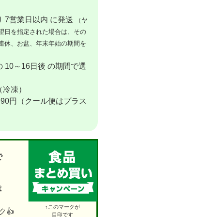
 7営業日以内 に発送
（ヤ
望日を指定された場合は、その
連休、お盆、年末年始の期間を
 10～16日後 の期間で選
（冷凍）
990円（クール便はプラス
で
は
↑このマークが
👍
目印です