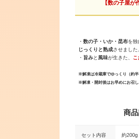
【数の子屋が
・
数の子・いか・昆布
を独
じっくりと熟成
させました
・
旨み
と
風味
が生きた、
こ
※解凍は冷蔵庫でゆっくり（約半
※解凍・開封後はお早めにお召し
商品
セット内容
約200g