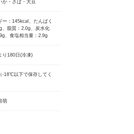
いか・さば・大豆
ー：145kcal、たんぱく
8g、脂質：2.0g、炭水化
.9g、食塩相当量：2.9g
り180日(冷凍)
（-18℃以下で保存してく
）
留萌