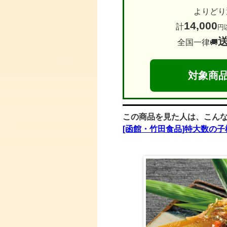
よりどり
14,000
計
円
全国一律🚚
対象商
この商品を見た人は、こん
[函館・竹田食品]特大数の子