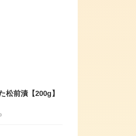
松前漬【200g】
)