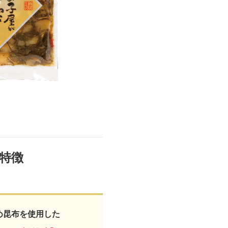
DVD 書籍
特徴
め昆布を使用した