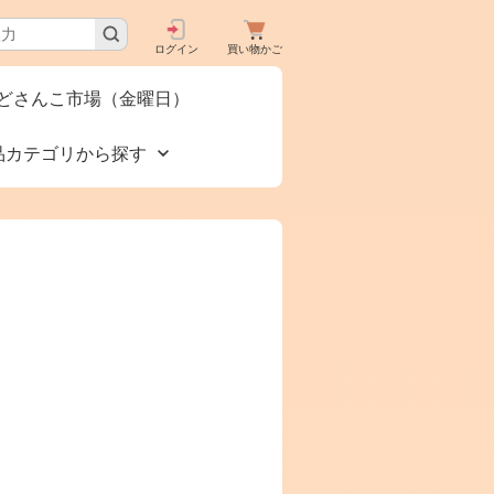
ログイン
買い物かご
どさんこ市場（金曜日）
品カテゴリから探す
買いで
食品🚚グルメ直送便
タロ
（カタログ）
下コー
美容 健康
お酒