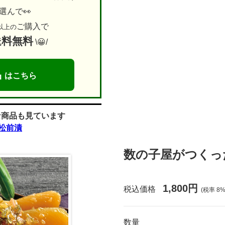
選んで👀
ご購入で
以上の
送料無料
\😀/
品
はこちら
な商品も見ています
松前漬
数の子屋がつくった
1,800円
税込価格
(税率
8
%
数量