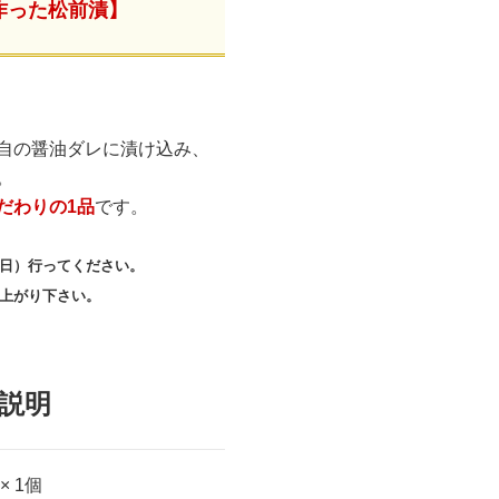
作った松前漬】
自の醤油ダレに漬け込み、
。
だわりの1品
です。
日）行ってください。
上がり下さい。
説明
 × 1個