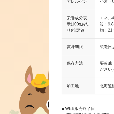
アレルゲン
小麦・
栄養成分表
エネルギ
示(100gあた
質：9.
り)推定値
物：21
賞味期限
製造日よ
保存方法
要冷凍
ださい
加工地
北海道
■ WEB販売終了日：