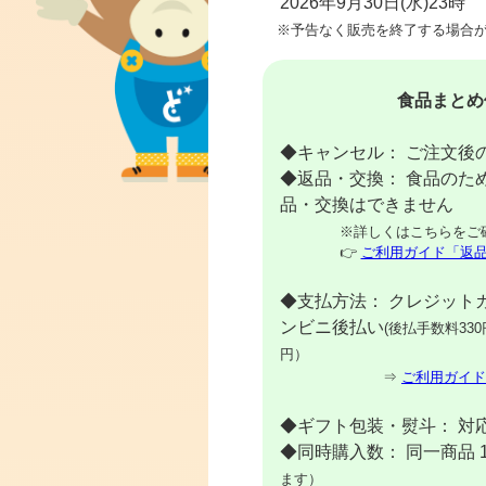
2026年9月30日(水)23時
※予告なく販売を終了する場合が
食品まとめ
◆キャンセル： ご注文後
◆返品・交換： 食品のた
品・交換はできません
※詳しくはこちらをご
👉
ご利用ガイド「返
◆支払方法： クレジット
ンビニ後払い
(後払手数料330
円）
⇒
ご利用ガイド
◆ギフト包装・熨斗： 対
◆同時購入数： 同一商品 
ます）