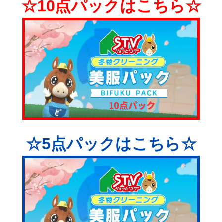
☆10点パックはこちら☆
ご利用ガイド
お問い合わせ
会社概要
利用規約
ご利用ガイド
個人情報の取り扱いについて
お問い合わせ
特定商取引法に基づく表記
利用規約
よくある質問
☆5点パックはこちら☆
個人情報の取り扱いについて
カスタマーハラスメントについて
特定商取引法に基づく表記
よくある質問
カスタマーハラスメントについて