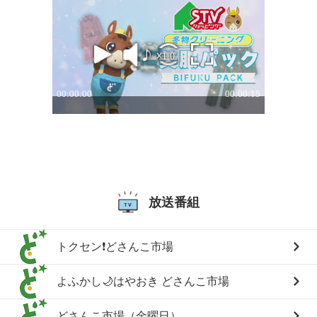
放送番組
トクセン❗どさんこ市場
よふかし🌙はやおき どさんこ市場
どさんこ市場（金曜日）