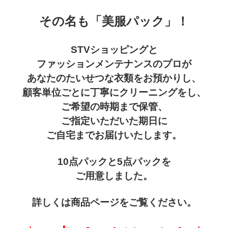
その名も「美服パック」！
食品🚚グルメ直送便（カタログ）
トクセン❗どさんこ市場
STVショッピングと
河村通夫 考案❗（カタログ）
ファッションメンテナンスのプロが
よふかし🌙はやおき どさんこ市場
あなたのたいせつな衣類をお預かりし、
レジェンド松下コーナー
顧客単位ごとに丁寧にクリーニングをし、
どさんこ市場（金曜日）
ご希望の時期まで保管、
美容 健康
ご指定いただいた期日に
ラジオホームショップ
ご自宅までお届けいたします。
生活用品
10点パックと5点パックを
どさんこくんグッズ
リフォーム
ご用意しました。
お酒
詳しくは商品ページをご覧ください。
会社概要
DVD 書籍