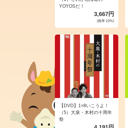
YOYOSだ！
3,667円
(税率
10
%)
【DVD】1×8いこうよ！
（5）大泉・木村の十周年
祭
4,191円