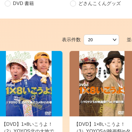
DVD 書籍
どさんこくんグッズ
DVD 書籍
表示件数
並
）
【DVD】1×8いこうよ！
【DVD】1×8いこうよ！
（2）YOYOS北の大地で
（3）YOYOSが映画祭in夕