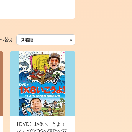
べ替え
【DVD】1×8いこうよ！
（4）YOYOSの演歌の花