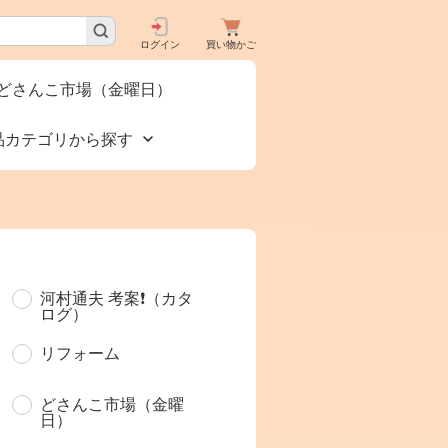
ログイン
買い物かご
どさんこ市場（金曜日）
品カテゴリから探す
買いで
食品🚚グルメ直送便
河村通夫 考案❗（カタ
タロ
（カタログ）
ログ）
リフォーム
下コー
美容 健康
どさんこ市場（金曜
日）
お酒