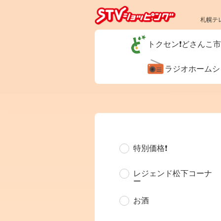
札幌テ
トクセン❗どさんこ
ラジオホーム
特別価格❗
レジェンド松下コーナ
ー
お酒