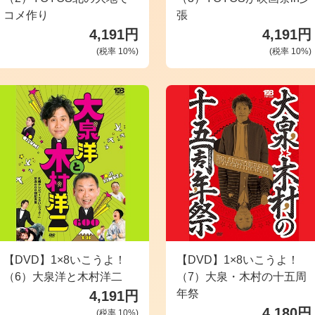
コメ作り
張
4,191円
4,191円
(税率
10
%)
(税率
10
%)
【DVD】1×8いこうよ！
【DVD】1×8いこうよ！
（6）大泉洋と木村洋二
（7）大泉・木村の十五周
年祭
4,191円
4,180円
(税率
10
%)