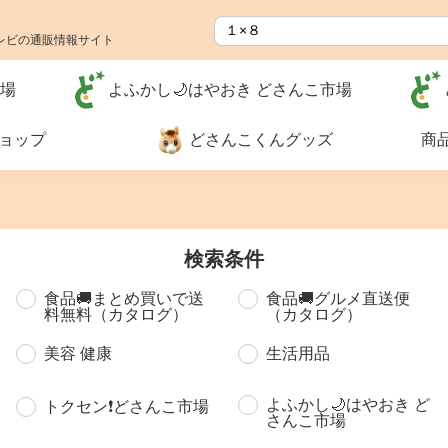
レビの通販情報サイト
市場
よふかし🌙はやおき どさんこ市場
ショップ
どさんこくんグッズ
商
検索条件
特別価格❗
食品🚚まとめ
食品🚚まとめ買いで送
食品🚚グルメ直送便
送料無料（カ
料無料（カタログ）
（カタログ）
グ）
美容 健康
生活用品
河村通夫 考案❗（カタ
レジェンド松
ログ）
ナー
よふかし🌙はやおき ど
トクセン❗どさんこ市場
さんこ市場
生活用品
リフォーム