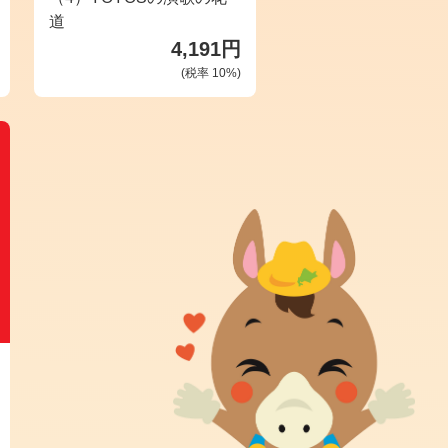
道
4,191円
(税率
10
%)