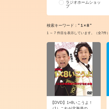
ラジオホームショッ
プ
検索キーワード：
"１×８"
1 ～ 7 件目を表示しています。（全7件
【DVD】1×8いこうよ！
（1）これが北海道の