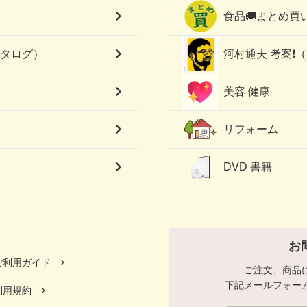
食品🚚まとめ買
カタログ）
河村通夫 考案❗
美容 健康
リフォーム
DVD 書籍
お
ご利用ガイド
ご注文、商品
下記メールフォー
利用規約