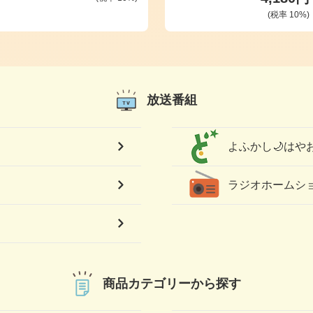
(税率
10
%)
放送番組
よふかし🌙はや
）
ラジオホーム
商品カテゴリーから探す